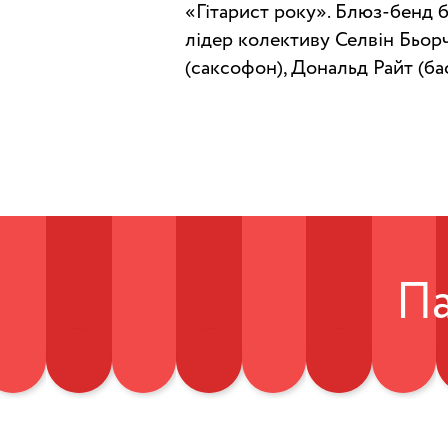
«Гітарист року». Блюз-бенд б
лідер колективу Селвін Бьорч
(саксофон), Дональд Райт (бас
П