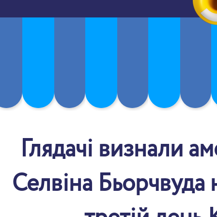
Глядачі визнали а
Селвіна Бьорчвуда