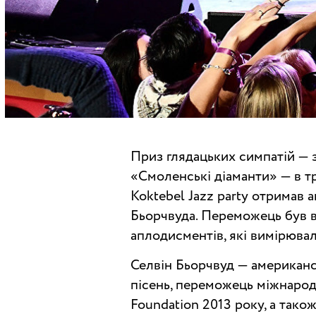
Приз глядацьких симпатій — з
«Смоленські діаманти» — в т
Koktebel Jazz party отримав
Бьорчвуда. Переможець був в
аплодисментів, які вимірюва
Селвін Бьорчвуд — американсь
пісень, переможець міжнарод
Foundation 2013 року, а також